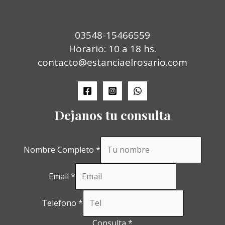
03548-15466559
Horario: 10 a 18 hs.
contacto@estanciaelrosario.com
Dejanos tu consulta
Nombre Completo
*
Email
*
Telefono
*
Consulta
*