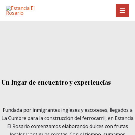
Ir
Mai
al
Men
contenido
Un lugar de encuentro y experiencias
Fundada por inmigrantes ingleses y escoceses, llegados a
La Cumbre para la construcción del ferrocarril, en Estancia
El Rosario comenzamos elaborando dulces con frutas
locales y antiguas recetas. Con el tiempo, sumamos